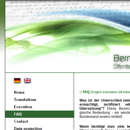
:: FAQ
(English translation will foll
Was ist der Unterschied zwisc
ermächtigt, zertifiziert od
Übersetzung”?
Diese Bezei
gleiche Bedeutung - sie werd
Bundesland anders betitelt.
Wann benötigt man eine bee