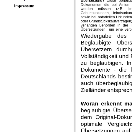
Übersetzung?
Diese benötig
Dokumenten, die bei Ämtern 
werden müssen (z.B. im 
Geburtsurkunden, Heiratsurku
sowie bei notariellen Urkunden
oder Grundstückskaufverträgen)
verlangen Behörden in der R
Übersetzungen, um eine verbi
Wiedergabe des O
Beglaubigte Über
Übersetzern durchg
Vollständigkeit und
zu beglaubigen. I
Dokumente - die fü
Deutschlands besti
auch überbeglaubi
Zielländer entsprec
Woran erkennt ma
beglaubigte Überse
dem Original-Doku
optimale Vergleic
Übersetzungen auf V